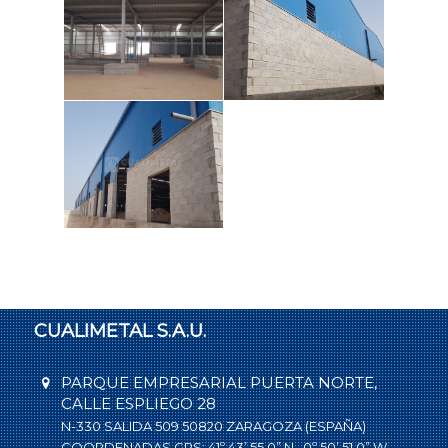
CUALIMETAL S.A.U.
PARQUE EMPRESARIAL PUERTA NORTE,
CALLE ESPLIEGO 28
N-330 SALIDA 509 50820 ZARAGOZA (ESPAÑA)
COORDENADAS GPS: 41º 43’ 55.0” N · 0º 50’ 51.0” W