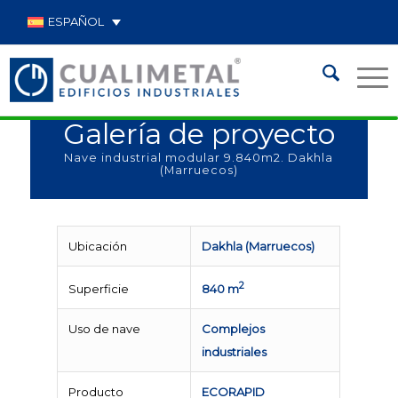
ESPAÑOL
Galería de proyecto
Nave industrial modular 9.840m2. Dakhla
(Marruecos)
Ubicación
Dakhla (Marruecos)
2
Superficie
840 m
Uso de nave
Complejos
industriales
Producto
ECORAPID